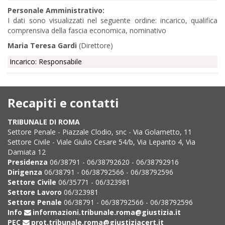
Personale Amministrativo:
I dati sono visualizzati nel seguente ordine: incarico, qualifica
comprensiva della fascia economica, nominativo
Maria Teresa Gardi
(Direttore)
Incarico: Responsabile
Recapiti e contatti
TRIBUNALE DI ROMA
Settore Penale - Piazzale Clodio, snc - Via Golametto, 11
Settore Civile - Viale Giulio Cesare 54/b, Via Lepanto 4, Via
Damiata 12
Presidenza
06/38791 - 06/38792620 - 06/38792916
Dirigenza
06/38791 - 06/38792566 - 06/38792596
Settore Civile
06/35771 - 06/323981
Settore Lavoro
06/323981
Settore Penale
06/38791 - 06/38792566 - 06/38792596
Info
informazioni.tribunale.roma@giustizia.it
PEC
prot.tribunale.roma@giustiziacert.it