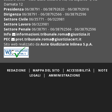
Damiata 12
Presidenza
06/38791 - 06/38792620 - 06/38792916
Dirigenza
06/38791 - 06/38792566 - 06/38792596
Settore Civile
06/35771 - 06/323981
Settore Lavoro
06/323981
Settore Penale
06/38791 - 06/38792566 - 06/38792596
Info
informazioni.tribunale.roma@giustizia.it
PEC
prot.tribunale.roma@giustiziacert.it
Sito web realizzato da
Aste Giudiziarie Inlinea S.p.A.
|
|
|
REDAZIONE
MAPPA DEL SITO
ACCESSIBILITÀ
NOTE
|
LEGALI
AMMINISTRAZIONE