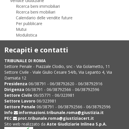
Vendite Giudiziarie
Ricerca beni immobiliari
Ricerca beni mobiliari
Calendario delle vendite future
Per pubblicare
Mutui
Modulistica
Recapiti e contatti
TRIBUNALE DI ROMA
Settore Penale - Piazzale Clodio, snc - Via Golametto, 11
Settore Civile - Viale Giulio Cesare 54/b, Via Lepanto 4, Via
Damiata 12
Presidenza
06/38791 - 06/38792620 - 06/38792916
Dirigenza
06/38791 - 06/38792566 - 06/38792596
Settore Civile
06/35771 - 06/323981
Settore Lavoro
06/323981
Settore Penale
06/38791 - 06/38792566 - 06/38792596
Info
informazioni.tribunale.roma@giustizia.it
PEC
prot.tribunale.roma@giustiziacert.it
Sito web realizzato da
Aste Giudiziarie Inlinea S.p.A.