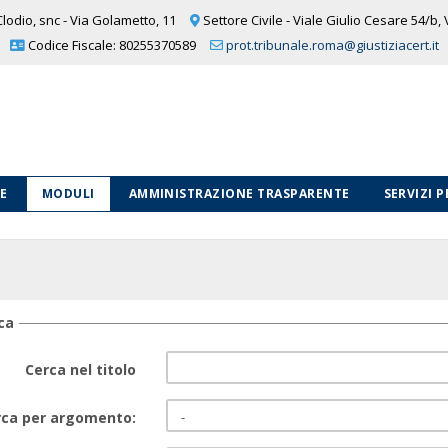
lodio, snc - Via Golametto, 11
Settore Civile - Viale Giulio Cesare 54/b,
Codice Fiscale: 80255370589
prot.tribunale.roma@giustiziacert.it
LE
MODULI
AMMINISTRAZIONE TRASPARENTE
SERVIZI 
ca
Cerca nel titolo
rca per argomento: