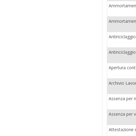
Ammortamento
Ammortamento
Antiriciclagg
Antiriciclag
Apertura cont
Archivio Lavor
Assenza per m
Assenza per vi
Attestazione d