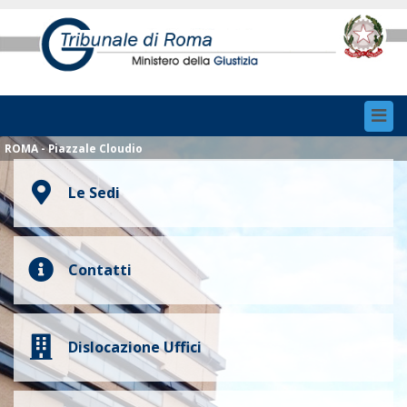
Toggl
navig
ROMA - Piazzale Cloudio
Le Sedi
Contatti
Dislocazione Uffici