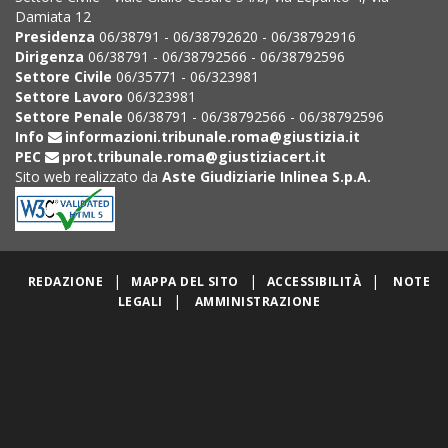
Damiata 12
Presidenza
06/38791 - 06/38792620 - 06/38792916
Dirigenza
06/38791 - 06/38792566 - 06/38792596
Settore Civile
06/35771 - 06/323981
Settore Lavoro
06/323981
Settore Penale
06/38791 - 06/38792566 - 06/38792596
Info
informazioni.tribunale.roma@giustizia.it
PEC
prot.tribunale.roma@giustiziacert.it
Sito web realizzato da
Aste Giudiziarie Inlinea S.p.A.
|
|
|
REDAZIONE
MAPPA DEL SITO
ACCESSIBILITÀ
NOTE
|
LEGALI
AMMINISTRAZIONE