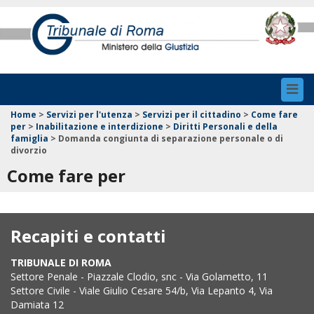
Toggl
navig
Home
>
Servizi per l'utenza
>
Servizi per il cittadino
>
Come fare
per
>
Inabilitazione e interdizione
>
Diritti Personali e della
famiglia
>
Domanda congiunta di separazione personale o di
divorzio
Come fare per
Recapiti e contatti
TRIBUNALE DI ROMA
Settore Penale - Piazzale Clodio, snc - Via Golametto, 11
Settore Civile - Viale Giulio Cesare 54/b, Via Lepanto 4, Via
Damiata 12