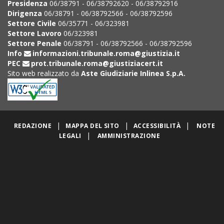
Presidenza
06/38791 - 06/38792620 - 06/38792916
Dirigenza
06/38791 - 06/38792566 - 06/38792596
Settore Civile
06/35771 - 06/323981
Settore Lavoro
06/323981
Settore Penale
06/38791 - 06/38792566 - 06/38792596
Info
informazioni.tribunale.roma@giustizia.it
PEC
prot.tribunale.roma@giustiziacert.it
Sito web realizzato da
Aste Giudiziarie Inlinea S.p.A.
|
|
|
REDAZIONE
MAPPA DEL SITO
ACCESSIBILITÀ
NOTE
|
LEGALI
AMMINISTRAZIONE