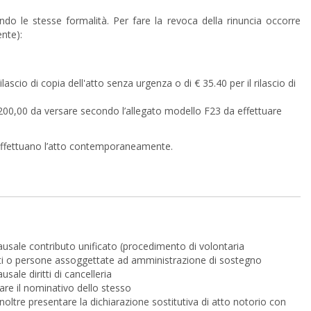
do le stesse formalità. Per fare la revoca della rinuncia occorre
nte):
ascio di copia dell'atto senza urgenza o di € 35.40 per il rilascio di
€ 200,00 da versare secondo l’allegato modello F23 da effettuare
 effettuano l’atto contemporaneamente.
usale contributo unificato (procedimento di volontaria
litati o persone assoggettate ad amministrazione di sostegno
ale diritti di cancelleria
are il nominativo dello stesso
inoltre presentare la dichiarazione sostitutiva di atto notorio con