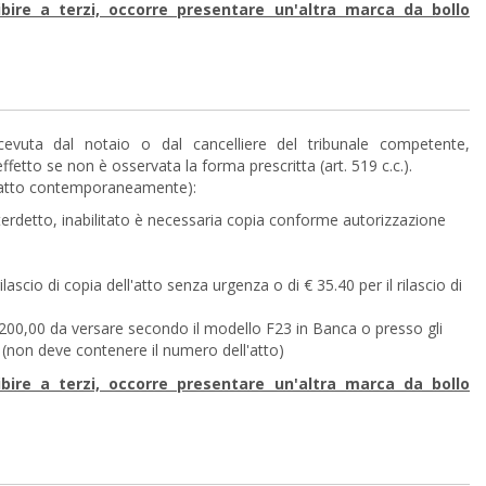
sibire a terzi, occorre presentare un'altra marca da bollo
ricevuta dal notaio o dal cancelliere del tribunale competente,
etto se non è osservata la forma prescritta (art. 519 c.c.).
 l’atto contemporaneamente):
interdetto, inabilitato è necessaria copia conforme autorizzazione
ascio di copia dell'atto senza urgenza o di € 35.40 per il rilascio di
i €200,00 da versare secondo il modello F23 in Banca o presso gli
ne (non deve contenere il numero dell'atto)
sibire a terzi, occorre presentare un'altra marca da bollo