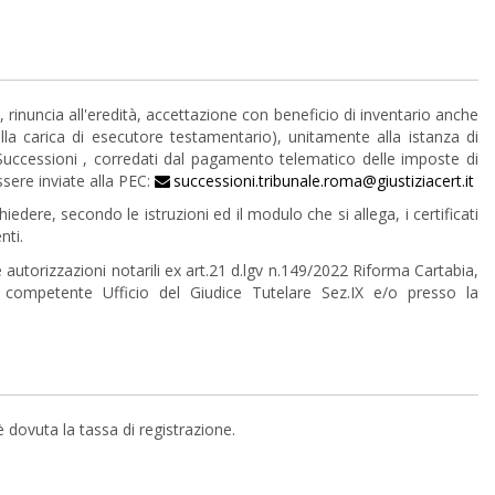
i, rinuncia all'eredità, accettazione con beneficio di inventario anche
alla carica di esecutore testamentario), unitamente alla istanza di
 Successioni , corredati dal pagamento telematico delle imposte di
essere inviate alla PEC:
successioni.tribunale.roma@giustiziacert.it
iedere, secondo le istruzioni ed il modulo che si allega, i certificati
nti.
autorizzazioni notarili ex art.21 d.lgv n.149/2022 Riforma Cartabia,
 competente Ufficio del Giudice Tutelare Sez.IX e/o presso la
 dovuta la tassa di registrazione.