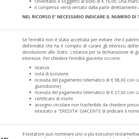
l'inventario è soggetto al bollo di € 16,00. Una marc
il compenso verrà versato dalla parte direttamente a
NEL RICORSO E' NECESSARIO INDICARE IL NUMERO DI
Se l’eredità non è stata accettata per evitare che il patrim
dell’eredità che ha il compito di curare gli interessi dell
devoluzione allo Stato. L’istanza per la dichiarazione di
interesse. Per chiedere l’eredità giacente occorre:
istanza
nota di iscrizione
ricevuta del pagamento telematico di € 98,00 con ca
giurisdizione)
ricevuta del pagamento telematico di € 27,00 con caus
certificato di morte
assegno circolare non trasferibile da chiedere presso
intestato a "EREDITA' GIACENTE di (indicare il nom
Il testatore può nominare uno o più esecutori testamentar