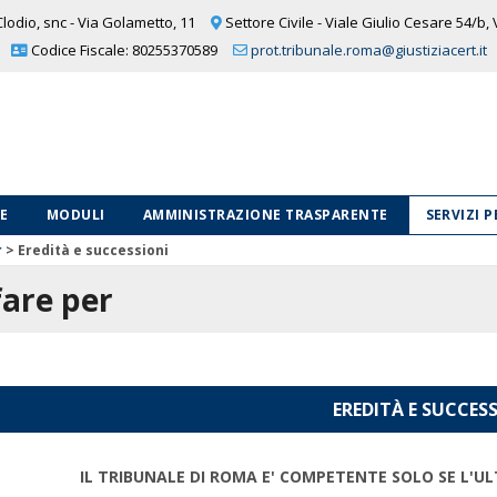
lodio, snc - Via Golametto, 11
Settore Civile - Viale Giulio Cesare 54/b,
Codice Fiscale: 80255370589
prot.tribunale.roma@giustiziacert.it
LE
MODULI
AMMINISTRAZIONE TRASPARENTE
SERVIZI 
r
>
Eredità e successioni
are per
EREDITÀ E SUCCES
IL TRIBUNALE DI ROMA E' COMPETENTE SOLO SE L'U