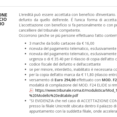
ONE
L’eredità può essere accettata con beneficio d’inventario.
CIO
defunto da quello dell’erede. É l’unica forma di accettaz
IO
L’accettazione con beneficio si fa personalmente o con pro
cancelliere del tribunale competente.
Occorrono (anche se più persone effettuano l’atto cont
3 marche da bollo cartacee da € 16,00
ricevuta del pagamento telematico, esclusivamente t
ricevuta del pagamento telematico, esclusivamente tr
urgenza o di € 35.40 per il rilascio di copia dell'atto
codice fiscale del defunto e dell’accettante
se per minore, interdetto, inabilitato è necessaria 
per la copia dell’atto marca da € 11,80 (rilascio entro
versamento di
Euro 294,00
effettuato con
MOD. F2
modalità di compilazione del MOD. F24 ELIDE si rim
https://www.tribunale.roma.it/modulistica/M
%20Modello%20editabile.pdf
"SI EVIDENZIA che nel caso di ACCETTAZIONE CON 
presso la filiale Unicredit ubicata dentro il palazzo di
appuntamento con la suddetta filiale, onde accelerare 