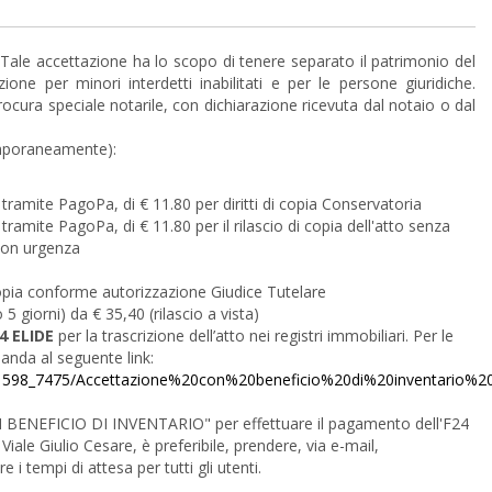
 Tale accettazione ha lo scopo di tenere separato il patrimonio del
ione per minori interdetti inabilitati e per le persone giuridiche.
cura speciale notarile, con dichiarazione ricevuta dal notaio o dal
emporaneamente):
ramite PagoPa, di € 11.80 per diritti di copia Conservatoria
amite PagoPa, di € 11.80 per il rilascio di copia dell'atto senza
 con urgenza
copia conforme autorizzazione Giudice Tutelare
 5 giorni) da € 35,40 (rilascio a vista)
4 ELIDE
per la trascrizione dell’atto nei registri immobiliari. Per le
anda al seguente link:
od_1598_7475/Accettazione%20con%20beneficio%20di%20inventario
BENEFICIO DI INVENTARIO" per effettuare il pagamento dell'F24
 Viale Giulio Cesare, è preferibile, prendere, via e-mail,
i tempi di attesa per tutti gli utenti.