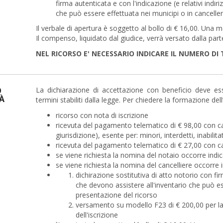
firma autenticata e con l'indicazione (e relativi indiri
che può essere effettuata nei municipi o in cancelleri
Il verbale di apertura è soggetto al bollo di € 16,00. Una 
Il compenso, liquidato dal giudice, verrà versato dalla part
NEL RICORSO E' NECESSARIO INDICARE IL NUMERO DI
O
La dichiarazione di accettazione con beneficio deve ess
TÀ
termini stabiliti dalla legge. Per chiedere la formazione del
ricorso con nota di iscrizione
ricevuta del pagamento telematico di € 98,00 con ca
giurisdizione), esente per: minori, interdetti, inabi
ricevuta del pagamento telematico di € 27,00 con caus
se viene richiesta la nomina del notaio occorre indic
se viene richiesta la nomina del cancelliere occorre 
dichirazione sostitutiva di atto notorio con fir
che devono assistere all'inventario che può ess
presentazione del ricorso
versamento su modello F23 di € 200,00 per la r
dell'iscrizione