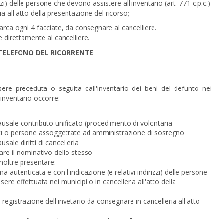
zzi) delle persone che devono assistere all'inventario (art. 771 c.p.c.)
a all'atto della presentazione del ricorso;
marca ogni 4 facciate, da consegnare al cancelliere.
e direttamente al cancelliere.
 TELEFONO DEL RICORRENTE
ere preceduta o seguita dall'inventario dei beni del defunto nei
l’inventario occorre:
usale contributo unificato (procedimento di volontaria
litati o persone assoggettate ad amministrazione di sostegno
ale diritti di cancelleria
are il nominativo dello stesso
inoltre presentare:
ma autenticata e con l'indicazione (e relativi indirizzi) delle persone
ere effettuata nei municipi o in cancelleria all'atto della
egistrazione dell'invetario da consegnare in cancelleria all'atto