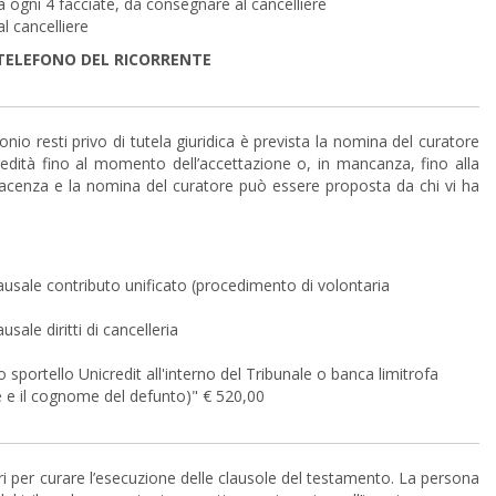
a ogni 4 facciate, da consegnare al cancelliere
l cancelliere
 TELEFONO DEL RICORRENTE
onio resti privo di tutela giuridica è prevista la nomina del curatore
’eredità fino al momento dell’accettazione o, in mancanza, fino alla
 giacenza e la nomina del curatore può essere proposta da chi vi ha
usale contributo unificato (procedimento di volontaria
ale diritti di cancelleria
 sportello Unicredit all'interno del Tribunale o banca limitrofa
e e il cognome del defunto)" € 520,00
i per curare l’esecuzione delle clausole del testamento. La persona