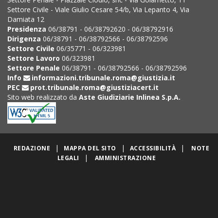
Settore Civile - Viale Giulio Cesare 54/b, Via Lepanto 4, Via
Damiata 12
Presidenza
06/38791 - 06/38792620 - 06/38792916
Dirigenza
06/38791 - 06/38792566 - 06/38792596
Settore Civile
06/35771 - 06/323981
Settore Lavoro
06/323981
Settore Penale
06/38791 - 06/38792566 - 06/38792596
Info
informazioni.tribunale.roma@giustizia.it
PEC
prot.tribunale.roma@giustiziacert.it
Sito web realizzato da
Aste Giudiziarie Inlinea S.p.A.
|
|
|
REDAZIONE
MAPPA DEL SITO
ACCESSIBILITÀ
NOTE
|
LEGALI
AMMINISTRAZIONE