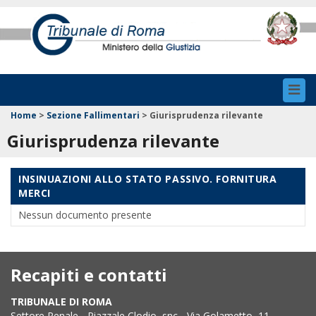
Toggl
navig
Home
>
Sezione Fallimentari
>
Giurisprudenza rilevante
Giurisprudenza rilevante
INSINUAZIONI ALLO STATO PASSIVO. FORNITURA
MERCI
Nessun documento presente
Recapiti e contatti
TRIBUNALE DI ROMA
Settore Penale - Piazzale Clodio, snc - Via Golametto, 11