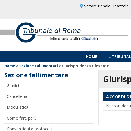
Settore Penale - Piazzale C
HOME
IL TRIBUNA
Home
>
Sezione Fallimentari
>
Giurisprudenza rilevante
Sezione fallimentare
Giuris
Giudici
Cancelleria
ACCORDI D
Nessun docu
Modulistica
Come fare per..
Convenzioni e protocolli