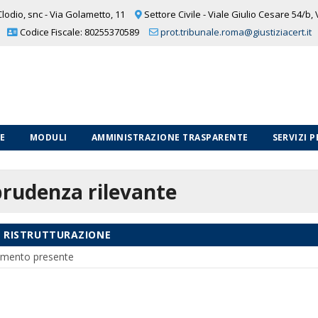
lodio, snc - Via Golametto, 11
Settore Civile - Viale Giulio Cesare 54/b,
Codice Fiscale: 80255370589
prot.tribunale.roma@giustiziacert.it
LE
MODULI
AMMINISTRAZIONE TRASPARENTE
SERVIZI 
prudenza rilevante
I RISTRUTTURAZIONE
mento presente