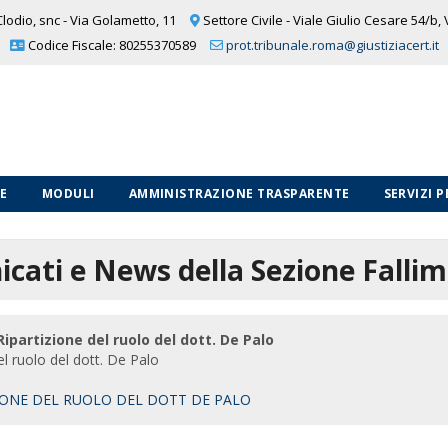
lodio, snc - Via Golametto, 11
Settore Civile - Viale Giulio Cesare 54/b,
Codice Fiscale: 80255370589
prot.tribunale.roma@giustiziacert.it
LE
MODULI
AMMINISTRAZIONE TRASPARENTE
SERVIZI 
cati e News della Sezione Falli
Ripartizione del ruolo del dott. De Palo
el ruolo del dott. De Palo
IONE DEL RUOLO DEL DOTT DE PALO