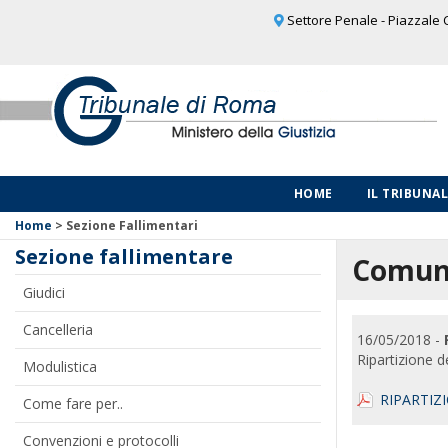
Settore Penale - Piazzale C
HOME
IL TRIBUNA
Home
>
Sezione Fallimentari
Sezione fallimentare
Comuni
Giudici
Cancelleria
16/05/2018 -
Ripartizione d
Modulistica
RIPARTIZ
Come fare per..
Convenzioni e protocolli