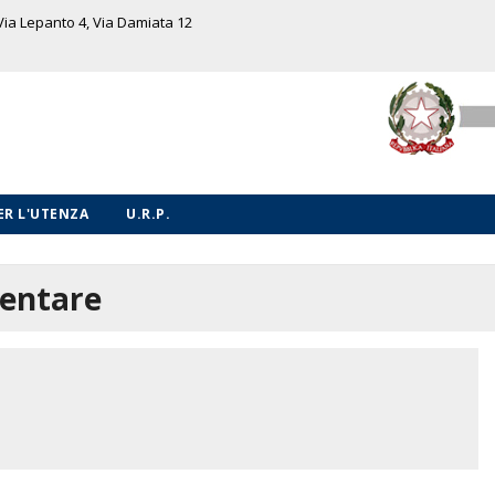
 Via Lepanto 4, Via Damiata 12
PER L'UTENZA
U.R.P.
mentare