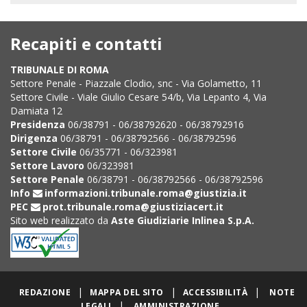
Recapiti e contatti
TRIBUNALE DI ROMA
Settore Penale - Piazzale Clodio, snc - Via Golametto, 11
Settore Civile - Viale Giulio Cesare 54/b, Via Lepanto 4, Via
Damiata 12
Presidenza
06/38791 - 06/38792620 - 06/38792916
Dirigenza
06/38791 - 06/38792566 - 06/38792596
Settore Civile
06/35771 - 06/323981
Settore Lavoro
06/323981
Settore Penale
06/38791 - 06/38792566 - 06/38792596
Info
informazioni.tribunale.roma@giustizia.it
PEC
prot.tribunale.roma@giustiziacert.it
Sito web realizzato da
Aste Giudiziarie Inlinea S.p.A.
|
|
|
REDAZIONE
MAPPA DEL SITO
ACCESSIBILITÀ
NOTE
|
LEGALI
AMMINISTRAZIONE