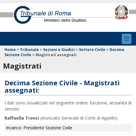
Toggl
navig
Home
>
Tribunale
>
Sezioni e Giudici
>
Settore Civile
>
Decima
Sezione Civile
>
Magistrati assegnati
Magistrati
Decima Sezione Civile - Magistrati
assegnati:
I dati sono visualizzati nel seguente ordine: funzione, anzianità di
servizio
Raffaella Tronci
(Avvocato Generale di Corte di Appello)
Incarico: Presidente Sezione Civile