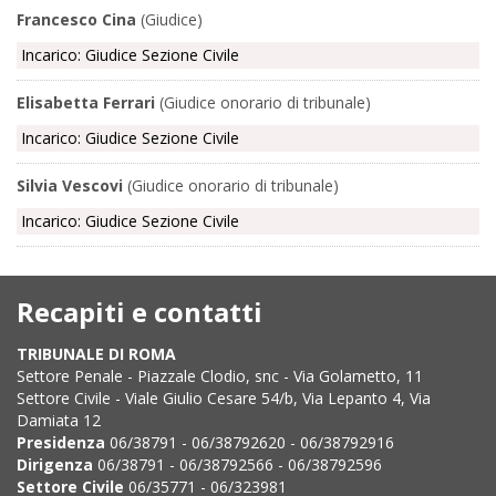
Francesco Cina
(Giudice)
Incarico: Giudice Sezione Civile
Elisabetta Ferrari
(Giudice onorario di tribunale)
Incarico: Giudice Sezione Civile
Silvia Vescovi
(Giudice onorario di tribunale)
Incarico: Giudice Sezione Civile
Recapiti e contatti
TRIBUNALE DI ROMA
Settore Penale - Piazzale Clodio, snc - Via Golametto, 11
Settore Civile - Viale Giulio Cesare 54/b, Via Lepanto 4, Via
Damiata 12
Presidenza
06/38791 - 06/38792620 - 06/38792916
Dirigenza
06/38791 - 06/38792566 - 06/38792596
Settore Civile
06/35771 - 06/323981