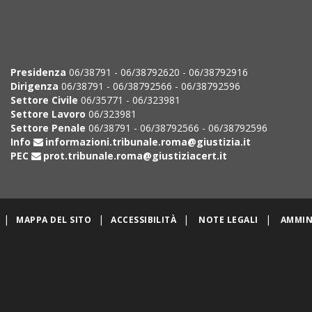
Presidenza
06/38791 - 06/38792620 - 06/38792916
Dirigenza
06/38791 - 06/38792566 - 06/38792596
Settore Civile
06/35771 - 06/323981
Settore Lavoro
06/323981
Settore Penale
06/38791 - 06/38792566 - 06/38792596
Info
informazioni.tribunale.roma@giustizia.it
PEC
prot.tribunale.roma@giustiziacert.it
|
|
|
|
MAPPA DEL SITO
ACCESSIBILITÀ
NOTE LEGALI
AMMIN