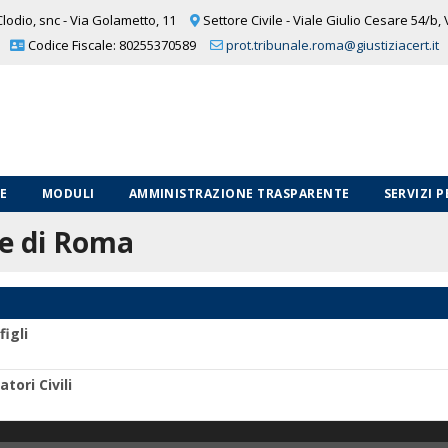
lodio, snc - Via Golametto, 11
Settore Civile - Viale Giulio Cesare 54/b,
Codice Fiscale: 80255370589
prot.tribunale.roma@giustiziacert.it
LE
MODULI
AMMINISTRAZIONE TRASPARENTE
SERVIZI 
le di Roma
igli
tori Civili