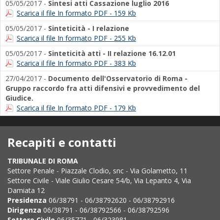
05/05/2017 -
Sintesi atti Cassazione luglio 2016
Scarica il file In formato PDF - 159 Kb
05/05/2017 -
Sinteticità - I relazione
Scarica il file In formato PDF - 255 Kb
05/05/2017 -
Sinteticità atti - II relazione 16.12.01
Scarica il file In formato PDF - 383 Kb
27/04/2017 -
Documento dell'Osservatorio di Roma -
Gruppo raccordo fra atti difensivi e provvedimento del
Giudice.
Scarica il file In formato PDF - 179 Kb
Recapiti e contatti
TRIBUNALE DI ROMA
Settore Penale - Piazzale Clodio, snc - Via Golametto, 11
Settore Civile - Viale Giulio Cesare 54/b, Via Lepanto 4, Via
Damiata 12
Presidenza
06/38791 - 06/38792620 - 06/38792916
Dirigenza
06/38791 - 06/38792566 - 06/38792596
Settore Civile
06/35771 - 06/323981