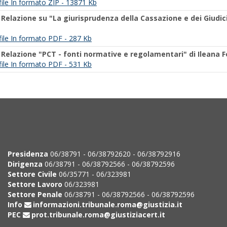
 file In formato ZIP - 13871 Kb
-
Relazione su "La giurisprudenza della Cassazione e dei Giudici
l file In formato PDF - 287 Kb
-
Relazione "PCT - fonti normative e regolamentari" di Ileana 
l file In formato PDF - 531 Kb
Presidenza
06/38791 - 06/38792620 - 06/38792916
Dirigenza
06/38791 - 06/38792566 - 06/38792596
Settore Civile
06/35771 - 06/323981
Settore Lavoro
06/323981
Settore Penale
06/38791 - 06/38792566 - 06/38792596
Info
informazioni.tribunale.roma@giustizia.it
PEC
prot.tribunale.roma@giustiziacert.it