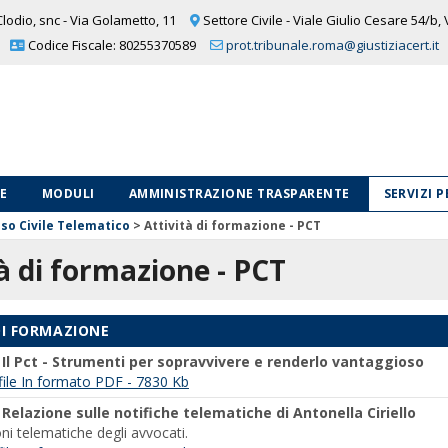
lodio, snc - Via Golametto, 11
Settore Civile - Viale Giulio Cesare 54/b,
Codice Fiscale: 80255370589
prot.tribunale.roma@giustiziacert.it
LE
MODULI
AMMINISTRAZIONE TRASPARENTE
SERVIZI 
so Civile Telematico
>
Attività di formazione - PCT
à di formazione - PCT
DI FORMAZIONE
-
Il Pct - Strumenti per sopravvivere e renderlo vantaggioso
l file In formato PDF - 7830 Kb
-
Relazione sulle notifiche telematiche di Antonella Ciriello
oni telematiche degli avvocati.