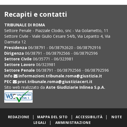
Recapiti e contatti
TRIBUNALE DI ROMA
Settore Penale - Piazzale Clodio, snc - Via Golametto, 11
Settore Civile - Viale Giulio Cesare 54/b, Via Lepanto 4, Via
Damiata 12
Presidenza
06/38791 - 06/38792620 - 06/38792916
Dirigenza
06/38791 - 06/38792566 - 06/38792596
Settore Civile
06/35771 - 06/323981
Settore Lavoro
06/323981
Settore Penale
06/38791 - 06/38792566 - 06/38792596
Info
informazioni.tribunale.roma@giustizia.it
PEC
prot.tribunale.roma@giustiziacert.it
Sito web realizzato da
Aste Giudiziarie Inlinea S.p.A.
|
|
|
REDAZIONE
MAPPA DEL SITO
ACCESSIBILITÀ
NOTE
|
LEGALI
AMMINISTRAZIONE