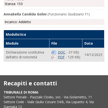
Stanza: 153
Annabella Candida Golini
(Funzionario Giudiziario F1)
Incarico: Addetto
Modulistica
Modulo
File
Data
Dichiarazione sostitutiva
(
DOC
- 37 KB)
14/12/2023
dell’atto di notorietà
(
PDF
- 129 KB)
Recapiti e contatti
TRIBUNALE DI ROMA
Settore Penale - Piazzale Clodio, snc - Via Golametto, 11
Settore Civile - Viale Giulio Cesare 54/b, Via Lepanto 4, Via
Damiata 12