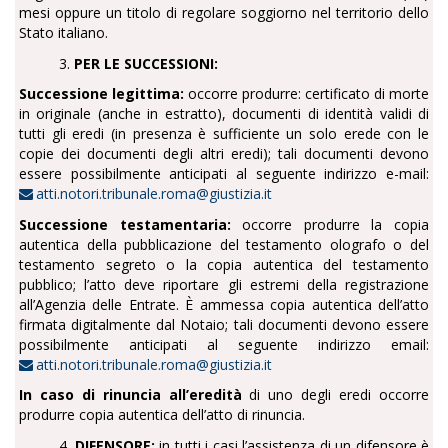
mesi oppure un titolo di regolare soggiorno nel territorio dello
Stato italiano.
3.
PER LE SUCCESSIONI:
Successione legittima:
occorre produrre: certificato di morte
in originale (anche in estratto), documenti di identità validi di
tutti gli eredi (in presenza è sufficiente un solo erede con le
copie dei documenti degli altri eredi); tali documenti devono
essere possibilmente anticipati al seguente indirizzo e-mail:
atti.notori.tribunale.roma@giustizia.it
Successione testamentaria:
occorre produrre la copia
autentica della pubblicazione del testamento olografo o del
testamento segreto o la copia autentica del testamento
pubblico; l’atto deve riportare gli estremi della registrazione
all’Agenzia delle Entrate. È ammessa copia autentica dell’atto
firmata digitalmente dal Notaio; tali documenti devono essere
possibilmente anticipati al seguente indirizzo email:
atti.notori.tribunale.roma@giustizia.it
In caso di rinuncia all’eredità
di uno degli eredi occorre
produrre copia autentica dell’atto di rinuncia.
4.
DIFENSORE:
in tutti i casi l’assistenza di un difensore è