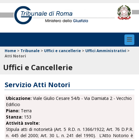
Toggl
navig
Home
>
Tribunale
>
Uffici e cancellerie
>
Uffici Amministrativi
>
Atti Notori
Uffici e Cancellerie
Servizio Atti Notori
Ubicazione:
Viale Giulio Cesare 54/b - Via Damiata 2 - Vecchio
Edificio
Piano:
Terra
Stanza:
153
Attività svolte:
Stipula atti di notorietà (Art. 5 R.D. n. 1366/1922; Art. 76 D.P.R.
n. 445 del 2000; Art. 30 L. n. 241 del 1990).
L’Atto Notorio è