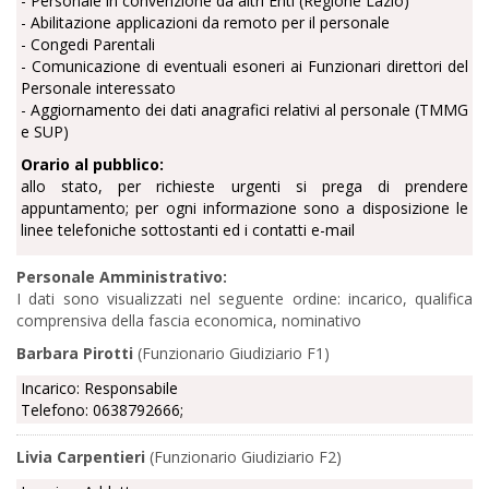
-
Personale in convenzione da altri Enti (Regione Lazio)
- Abilitazione applicazioni da remoto per il personale
-
Congedi Parentali
-
Comunicazione di eventuali esoneri ai Funzionari direttori del
Personale interessato
-
Aggiornamento dei dati
anagrafici
relativi a
l personale
(TMMG
e SUP)
Orario al pubblico:
allo stato
,
per richieste urgenti si prega di prendere
appuntamento; per ogni informazione sono a disposizione le
linee telefoniche sottostanti ed i contatti e-mail
Personale Amministrativo:
I dati sono visualizzati nel seguente ordine: incarico, qualifica
comprensiva della fascia economica, nominativo
Barbara Pirotti
(Funzionario Giudiziario F1)
Incarico: Responsabile
Telefono: 0638792666;
Livia Carpentieri
(Funzionario Giudiziario F2)