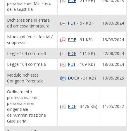
(
PDF
- 210 KB)
24/10/2023
personale del Ministero
della Giustizia
Dichiarazione di errata
(
PDF
- 57 KB)
18/03/2024
od omessa timbratura
Istanza di ferie - festività
(
PDF
- 91 KB)
18/03/2024
soppresse
Legge 104 comma 3
(
PDF
- 111 KB)
22/08/2024
Legge 104 comma 6
(
PDF
- 109 KB)
18/03/2024
Modulo richiesta
(
DOCX
- 31 KB)
13/05/2025
Congedo Parentale
Ordinamento
professionale del
personale non
(
PDF
- 3476 KB)
11/05/2022
dirigenziale
dell’Amministrazione
Giudiziaria