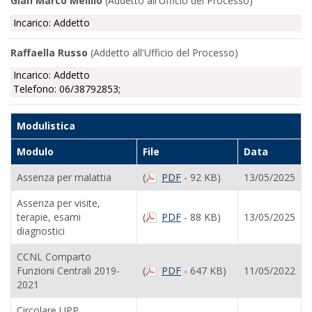
Gian Marco Melillo
(Addetto all'Ufficio del Processo)
Incarico: Addetto
Raffaella Russo
(Addetto all'Ufficio del Processo)
Incarico: Addetto
Telefono: 06/38792853;
Modulistica
Modulo
File
Data
Assenza per malattia
(
PDF
- 92 KB)
13/05/2025
Assenza per visite,
terapie, esami
(
PDF
- 88 KB)
13/05/2025
diagnostici
CCNL Comparto
Funzioni Centrali 2019-
(
PDF
- 647 KB)
11/05/2022
2021
Circolare UPP