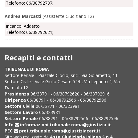
Telefono: 06/38792787;
Andrea Marcatti
(Assistente Giudiziario F2)
Incarico: Addetto
Telefono: 06/38792621;
Recapiti e contatti
TRIBUNALE DI ROMA
Settore Penale - Piazzale Clodio, snc - Via Golametto, 11
Settore Civile - Viale Giulio Cesare 54/b, Via Lepanto 4, Via
Damiata 12
Presidenza
06/38791 - 06/38792620 - 06/38792916
Dirigenza
06/38791 - 06/38792566 - 06/38792596
Settore Civile
06/35771 - 06/323981
Settore Lavoro
06/323981
Settore Penale
06/38791 - 06/38792566 - 06/38792596
Info
informazioni.tribunale.roma@giustizia.it
PEC
prot.tribunale.roma@giustiziacert.it
Sito web realizzato da
Aste Giudiziarie Inlinea S.p.A.