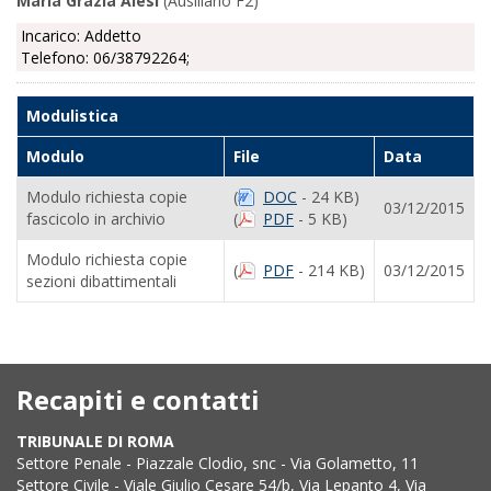
Maria Grazia Aiesi
(Ausiliario F2)
Incarico: Addetto
Telefono: 06/38792264;
Modulistica
Modulo
File
Data
Modulo richiesta copie
(
DOC
- 24 KB)
03/12/2015
fascicolo in archivio
(
PDF
- 5 KB)
Modulo richiesta copie
(
PDF
- 214 KB)
03/12/2015
sezioni dibattimentali
Recapiti e contatti
TRIBUNALE DI ROMA
Settore Penale - Piazzale Clodio, snc - Via Golametto, 11
Settore Civile - Viale Giulio Cesare 54/b, Via Lepanto 4, Via