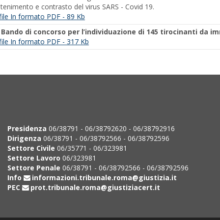
tenimento e contrasto del virus SARS - Covid 19.
 file In formato PDF - 89 Kb
-
Bando di concorso per l’individuazione di 145 tirocinanti da 
l file In formato PDF - 317 Kb
Presidenza
06/38791 - 06/38792620 - 06/38792916
Dirigenza
06/38791 - 06/38792566 - 06/38792596
Settore Civile
06/35771 - 06/323981
Settore Lavoro
06/323981
Settore Penale
06/38791 - 06/38792566 - 06/38792596
Info
informazioni.tribunale.roma@giustizia.it
PEC
prot.tribunale.roma@giustiziacert.it