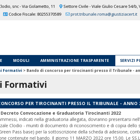
lodio, snc - Via Golametto, 11
Settore Civile - Viale Giulio Cesare 54/b,
Codice Fiscale: 80255370589
prot.tribunale.roma@giustiziacert.it
LE
MODULI
AMMINISTRAZIONE TRASPARENTE
SERVIZI 
ni Formativi
>
Bando di concorso per tirocinanti presso il Tribunale - a
i Formativi
CONCORSO PER TIROCINANTI PRESSO IL TRIBUNALE - ANNO 
-
Decreto Convocazione e Graduatoria Tirocinanti 2022
 ammessi, indicati nella graduatoria allegata, dovranno presentarsi nel
azzale Clodio - muniti di documento di riconoscimento e di copia dello
l Green Pass base) per la sottoscrizione della scheda di adesione, conte
zione contenute nel bando. Il giorno 11 MARZO 2022 ore 15.00. Le S