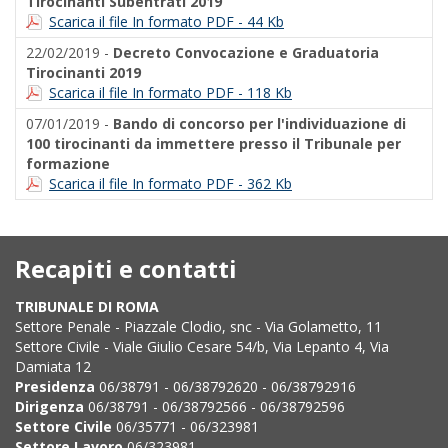
Tirocinanti Subentrati 2019
Scarica il file In formato PDF - 44 Kb
22/02/2019 -
Decreto Convocazione e Graduatoria
Tirocinanti 2019
Scarica il file In formato PDF - 118 Kb
07/01/2019 -
Bando di concorso per l'individuazione di
100 tirocinanti da immettere presso il Tribunale per
formazione
Scarica il file In formato PDF - 362 Kb
Recapiti e contatti
TRIBUNALE DI ROMA
Settore Penale - Piazzale Clodio, snc - Via Golametto, 11
Settore Civile - Viale Giulio Cesare 54/b, Via Lepanto 4, Via
Damiata 12
Presidenza
06/38791 - 06/38792620 - 06/38792916
Dirigenza
06/38791 - 06/38792566 - 06/38792596
Settore Civile
06/35771 - 06/323981
Settore Lavoro
06/323981