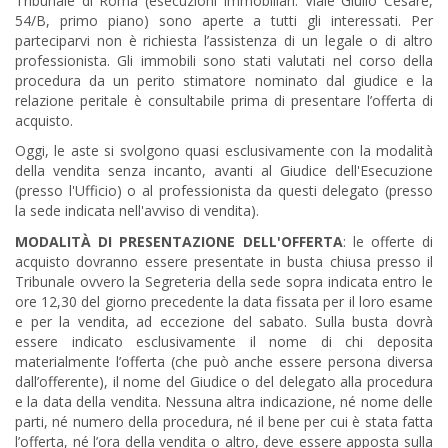
Tribunale di Roma (esecuzioni immobiliari: Viale Giulio Cesare,
54/B, primo piano) sono aperte a tutti gli interessati. Per
parteciparvi non è richiesta l’assistenza di un legale o di altro
professionista. Gli immobili sono stati valutati nel corso della
procedura da un perito stimatore nominato dal giudice e la
relazione peritale è consultabile prima di presentare l’offerta di
acquisto.
Oggi, le aste si svolgono quasi esclusivamente con la modalità
della vendita senza incanto, avanti al Giudice dell'Esecuzione
(presso l'Ufficio) o al professionista da questi delegato (presso
la sede indicata nell'avviso di vendita).
MODALITÀ DI PRESENTAZIONE DELL'OFFERTA
: le offerte di
acquisto dovranno essere presentate in busta chiusa presso il
Tribunale ovvero la Segreteria della sede sopra indicata entro le
ore 12,30 del giorno precedente la data fissata per il loro esame
e per la vendita, ad eccezione del sabato. Sulla busta dovrà
essere indicato esclusivamente il nome di chi deposita
materialmente l’offerta (che può anche essere persona diversa
dall’offerente), il nome del Giudice o del delegato alla procedura
e la data della vendita. Nessuna altra indicazione, né nome delle
parti, né numero della procedura, né il bene per cui è stata fatta
l’offerta, né l’ora della vendita o altro, deve essere apposta sulla