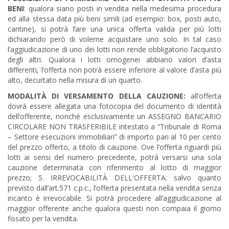
BENI
: qualora siano posti in vendita nella medesima procedura
ed alla stessa data più beni simili (ad esempio: box, posti auto,
cantine), si potrà fare una unica offerta valida per più lotti
dichiarando però di volerne acquistare uno solo. In tal caso
l’aggiudicazione di uno dei lotti non rende obbligatorio l’acquisto
degli altri. Qualora i lotti omogenei abbiano valori d’asta
differenti, l’offerta non potrà essere inferiore al valore d’asta più
alto, decurtato nella misura di un quarto.
MODALITÀ DI VERSAMENTO DELLA CAUZIONE:
all’offerta
dovrà essere allegata una fotocopia del documento di identità
dell’offerente, nonché esclusivamente un ASSEGNO BANCARIO
CIRCOLARE NON TRASFERIBILE intestato a “Tribunale di Roma
– Settore esecuzioni immobiliari” di importo pari al 10 per cento
del prezzo offerto, a titolo di cauzione. Ove l’offerta riguardi più
lotti ai sensi del numero precedente, potrà versarsi una sola
cauzione determinata con riferimento al lotto di maggior
prezzo; 5. IRREVOCABILITÀ DELL'OFFERTA: salvo quanto
previsto dall’art.571 c.p.c., l’offerta presentata nella vendita senza
incanto è irrevocabile. Si potrà procedere all’aggiudicazione al
maggior offerente anche qualora questi non compaia il giorno
fissato per la vendita.