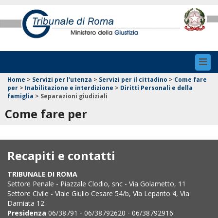
Toggl
navig
Home
>
Servizi per l'utenza
>
Servizi per il cittadino
>
Come fare
per
>
Inabilitazione e interdizione
>
Diritti Personali e della
famiglia
>
Separazioni giudiziali
Come fare per
Recapiti e contatti
TRIBUNALE DI ROMA
Settore Penale - Piazzale Clodio, snc - Via Golametto, 11
Settore Civile - Viale Giulio Cesare 54/b, Via Lepanto 4, Via
Damiata 12
Presidenza
06/38791 - 06/38792620 - 06/38792916