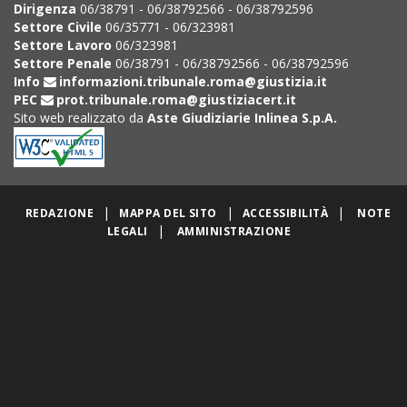
Dirigenza
06/38791 - 06/38792566 - 06/38792596
Settore Civile
06/35771 - 06/323981
Settore Lavoro
06/323981
Settore Penale
06/38791 - 06/38792566 - 06/38792596
Info
informazioni.tribunale.roma@giustizia.it
PEC
prot.tribunale.roma@giustiziacert.it
Sito web realizzato da
Aste Giudiziarie Inlinea S.p.A.
|
|
|
REDAZIONE
MAPPA DEL SITO
ACCESSIBILITÀ
NOTE
|
LEGALI
AMMINISTRAZIONE